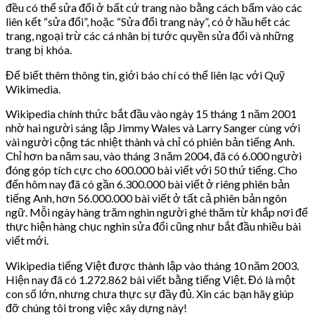
đều có thể sửa đổi ở bất cứ trang nào bằng cách bấm vào các
liên kết “sửa đổi”, hoặc “Sửa đổi trang này”, có ở hầu hết các
trang, ngoại trừ các cá nhân bị tước quyền sửa đổi và những
trang bị khóa.
Để biết thêm thông tin, giới báo chí có thể liên lạc với Quỹ
Wikimedia.
Wikipedia chính thức bắt đầu vào ngày 15 tháng 1 năm 2001
nhờ hai người sáng lập Jimmy Wales và Larry Sanger cùng với
vài người cộng tác nhiệt thành và chỉ có phiên bản tiếng Anh.
Chỉ hơn ba năm sau, vào tháng 3 năm 2004, đã có 6.000 người
đóng góp tích cực cho 600.000 bài viết với 50 thứ tiếng. Cho
đến hôm nay đã có gần 6.300.000 bài viết ở riêng phiên bản
tiếng Anh, hơn 56.000.000 bài viết ở tất cả phiên bản ngôn
ngữ. Mỗi ngày hàng trăm nghìn người ghé thăm từ khắp nơi để
thực hiện hàng chục nghìn sửa đổi cũng như bắt đầu nhiều bài
viết mới.
Wikipedia tiếng Việt được thành lập vào tháng 10 năm 2003.
Hiện nay đã có 1.272.862 bài viết bằng tiếng Việt. Đó là một
con số lớn, nhưng chưa thực sự đầy đủ. Xin các bạn hãy giúp
đỡ chúng tôi trong việc xây dựng này!