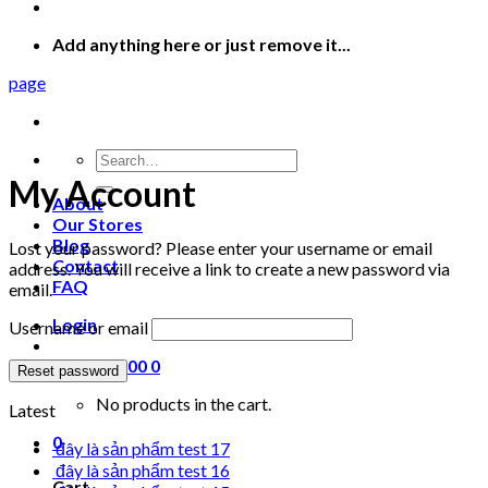
Add anything here or just remove it...
page
Search
for:
My Account
About
Our Stores
Blog
Lost your password? Please enter your username or email
Contact
address. You will receive a link to create a new password via
FAQ
email.
Login
Username or email
Cart /
£
0.00
0
Reset password
No products in the cart.
Latest
0
đây là sản phẩm test 17
đây là sản phẩm test 16
Cart