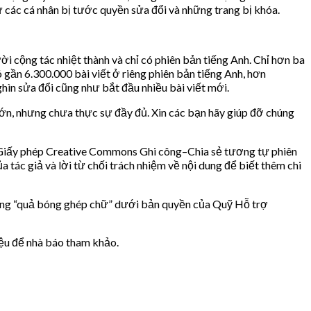
rừ các cá nhân bị tước quyền sửa đổi và những trang bị khóa.
 cộng tác nhiệt thành và chỉ có phiên bản tiếng Anh. Chỉ hơn ba
 gần 6.300.000 bài viết ở riêng phiên bản tiếng Anh, hơn
hìn sửa đổi cũng như bắt đầu nhiều bài viết mới.
lớn, nhưng chưa thực sự đầy đủ. Xin các bạn hãy giúp đỡ chúng
eo Giấy phép Creative Commons Ghi công–Chia sẻ tương tự phiên
ác giả và lời từ chối trách nhiệm về nội dung để biết thêm chi
trưng “quả bóng ghép chữ” dưới bản quyền của Quỹ Hỗ trợ
iệu để nhà báo tham khảo.