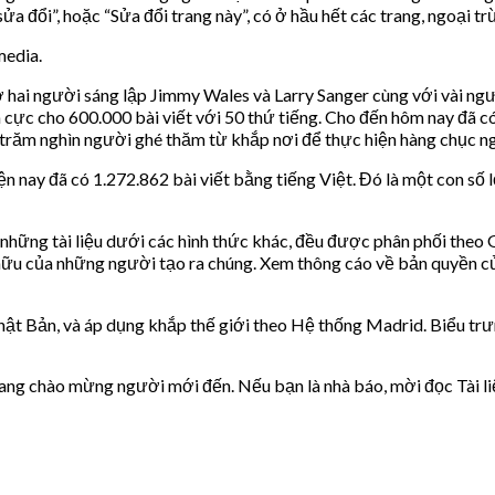
ửa đổi”, hoặc “Sửa đổi trang này”, có ở hầu hết các trang, ngoại t
media.
hai người sáng lập Jimmy Wales và Larry Sanger cùng với vài người
cực cho 600.000 bài viết với 50 thứ tiếng. Cho đến hôm nay đã có
 trăm nghìn người ghé thăm từ khắp nơi để thực hiện hàng chục ng
 nay đã có 1.272.862 bài viết bằng tiếng Việt. Đó là một con số 
ư những tài liệu dưới các hình thức khác, đều được phân phối th
u của những người tạo ra chúng. Xem thông cáo về bản quyền của t
 Nhật Bản, và áp dụng khắp thế giới theo Hệ thống Madrid. Biểu 
rang chào mừng người mới đến. Nếu bạn là nhà báo, mời đọc Tài l