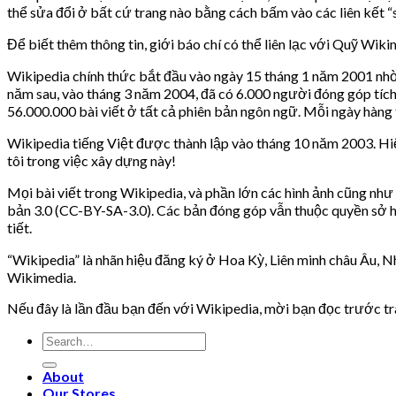
thể sửa đổi ở bất cứ trang nào bằng cách bấm vào các liên kết “s
Để biết thêm thông tin, giới báo chí có thể liên lạc với Quỹ Wiki
Wikipedia chính thức bắt đầu vào ngày 15 tháng 1 năm 2001 nhờ 
năm sau, vào tháng 3 năm 2004, đã có 6.000 người đóng góp tích 
56.000.000 bài viết ở tất cả phiên bản ngôn ngữ. Mỗi ngày hàng
Wikipedia tiếng Việt được thành lập vào tháng 10 năm 2003. Hiện
tôi trong việc xây dựng này!
Mọi bài viết trong Wikipedia, và phần lớn các hình ảnh cũng nh
bản 3.0 (CC-BY-SA-3.0). Các bản đóng góp vẫn thuộc quyền sở hữ
tiết.
“Wikipedia” là nhãn hiệu đăng ký ở Hoa Kỳ, Liên minh châu Âu,
Wikimedia.
Nếu đây là lần đầu bạn đến với Wikipedia, mời bạn đọc trước t
Search
for:
About
Our Stores