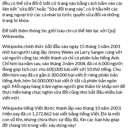
đều có thể sửa đổi ở bất cứ trang nào bằng cách bấm vào các
liên kết “sửa đổi”, hoặc “Sửa đổi trang này”, có ở hầu hết các
trang, ngoại trừ các cá nhân bị tước quyền sửa đổi và những
trang bị khóa.
Để biết thêm thông tin, giới báo chí có thể liên lạc với Quỹ
Wikimedia.
Wikipedia chính thức bắt đầu vào ngày 15 tháng 1 năm 2001
nhờ hai người sáng lập Jimmy Wales và Larry Sanger cùng với
vài người cộng tác nhiệt thành và chỉ có phiên bản tiếng Anh.
Chỉ hơn ba năm sau, vào tháng 3 năm 2004, đã có 6.000 người
đóng góp tích cực cho 600.000 bài viết với 50 thứ tiếng. Cho
đến hôm nay đã có gần 6.300.000 bài viết ở riêng phiên bản
tiếng Anh, hơn 56.000.000 bài viết ở tất cả phiên bản ngôn
ngữ. Mỗi ngày hàng trăm nghìn người ghé thăm từ khắp nơi để
thực hiện hàng chục nghìn sửa đổi cũng như bắt đầu nhiều bài
viết mới.
Wikipedia tiếng Việt được thành lập vào tháng 10 năm 2003.
Hiện nay đã có 1.272.862 bài viết bằng tiếng Việt. Đó là một
con số lớn, nhưng chưa thực sự đầy đủ. Xin các bạn hãy giúp
đỡ chúng tôi trong việc xây dựng này!