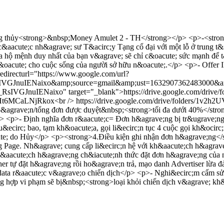
 thủy<strong>&nbsp;Money Amulet 2 - TH</strong></p> <p>-<strong>
&aacute;c nh&agrave; sư T&acirc;y Tạng cổ đại với một lỗ ở trung t&
 hộ mệnh duy nhất của bạn v&agrave; sẽ chỉ c&oacute; sức mạnh để 
c&oacute; cho cuộc sống của người sở hữu n&oacute;.</p> <p>- Offe
edirecturl="https://www.google.com/url?
KtM_RsIVGJnuIENaixo&amp;source=gmail&amp;ust=16329073624
M_RsIVGJnuIENaixo" target="_blank">https://drive.google.com/dr
Y9rHt6MCaLNjRkox<br /> https://drive.google.com/drive/folders/
ho&agrave;n/tổng đơn được duyệt&nbsp;<strong>tối đa dưới 40%</str
p> <p>- Định nghĩa đơn r&aacute;c= Đơn h&agrave;ng bị tr&ugrave;n
thu&ecirc; bao, tạm kh&oacute;a, gọi li&ecirc;n tục 4 cuộc gọi kh&oc
ute; do Hủy</p> <p><strong>4.Điều kiện ghi nhận đơn h&agrave;ng<
ng Page. Nh&agrave; cung cấp li&ecirc;n hệ với kh&aacute;ch h&agra
kh&aacute;ch h&agrave;ng ch&iacute;nh thức đặt đơn h&agrave;ng của
r tự đặt h&agrave;ng rồi ho&agrave;n trả, mạo danh Advertiser lừa 
 data r&aacute;c v&agrave;o chiến dịch</p> <p>- Nghi&ecirc;m cấm s
ờng hợp vi phạm sẽ bị&nbsp;<strong>loại khỏi chiến dịch v&agrave; k