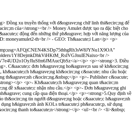
 Đồng xu truyền thống với d&ograve;ng chữ linh thi&ecirc;ng để
acirc;m của</strong><br /> Money Amulet được tạo ra đặc biệt cho
t&aacute;c động đến những thứ ph&ugrave; hợp với năng lượng của
r ID: moneyamulet2-th<br /> - GEO: Th&aacute;i Lan</p> <p>
83000&amp;usg=AFQjCNEN4KSDp75thhgRh3sW8JYNu1X9OA"
ive/folders/1Y8DejmkDhkViHKtM_RsIVGJnuIENaixo<br />
1v2h2UV7e4UD2o1OyJIuSfm6JMAucQbSz</a></p> <p><strong>3. Điều
ong>. C&aacute;c đơn h&agrave;ng ho&agrave;n sau sẽ kh&ocirc;ng
g, kh&aacute;ch h&agrave;ng kh&ocirc;ng c&oacute; nhu cầu hoặc
irc;ng th&agrave;nh c&ocirc;ng.&nbsp;</p> <p>- Publisher c&oacute;
/strong></p> <p>- Kh&aacute;ch h&agrave;ng quan t&acirc;m
ve;ng đề x&aacute;c nhận nhu cầu.</p> <p>- Đơn h&agrave;ng ghi
 nh&agrave; cung cấp qua điện thoại.</p> <p><strong>5.Quy định về
đảo th&ocirc;ng tin người d&ugrave;ng hoặc c&aacute;c h&agrave;nh
ử dụng h&igrave;nh ảnh KOLs tr&aacute;i ph&eacute;p, sử dụng
h&ocirc;ng thanh to&aacute;n</strong></p> <ul><br /> <li>&nbsp;