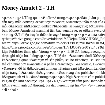
Money Amulet 2 - TH
<p><strong>1.Tổng quan về offer</strong></p> <p>Sản phẩm phong
cầu may mắn.&nbsp;C&aacute;c m&ocirc; t&iacute;p thần thoại của c
mỗi c&aacute; nh&acirc;n.&nbsp;N&oacute; sẽ l&agrave; b&ugrave;a
bạn. Money Amulet sẽ mang lại tiền bạc v&agrave; sự gi&agrave;u 
<strong>2.Tư liệu truyền th&ocirc;ng</strong></p> <p><a data-safer
q=https://drive.google.com/drive/folders/1Y8DejmkDhkViH
href="https://drive.google.com/drive/folders/1Y8DejmkDhkViHKt
https://drive.google.com/drive/u/0/folders/11VI3O5PyGd0Yiu4p
kiện Publisher tham gia</strong></p> <p>- Tỉ lệ đơn h&agrave;ng 
được ghi nhận hoa hồng</p> <p>- Tỉ lệ đơn r&aacute;c dưới 30%</
kh&ocirc;ng quan t&acirc;m về sản phẩm, sai họ t&ecirc;n, sai sđt, 
thể cập nhật đơn r&aacute;c ở phần B&aacute;o C&aacute;o, L&yac
v&agrave; để lại th&ocirc;ng tin mua h&agrave;ng tr&ecirc;n Landi
nhận trạng th&aacute;i th&agrave;nh c&ocirc;ng cho publisher khi 
h&agrave;nh vi bị cấm</strong></p> <p>- Nghi&ecirc;m cấm publishe
vi gian lận kh&aacute;c.</p> <p>- Nghi&ecirc;m cấm publisher đẩy
h&igrave;nh ảnh đời thường, bịa đặt th&ocirc;ng tin.</p> <p>- Trư
</li> </ul>