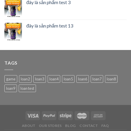
đây là sản phẩm test 3
đây là sản phẩm test 13
TAGS
game
loan2
loan3
loan4
loan5
loan6
loan7
loan8
loan9
loan test
ABOUT
OUR STORES
BLOG
CONTACT
FAQ