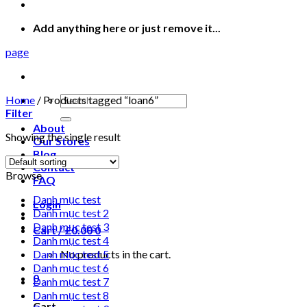
Add anything here or just remove it...
page
Search
Home
/
Products tagged “loan6”
for:
Filter
About
Showing the single result
Our Stores
Blog
Contact
Browse
FAQ
Danh mục test
Login
Danh mục test 2
Danh mục test 3
Cart /
£
0.00
0
Danh mục test 4
Danh mục test 5
No products in the cart.
Danh mục test 6
0
Danh mục test 7
Danh mục test 8
Cart