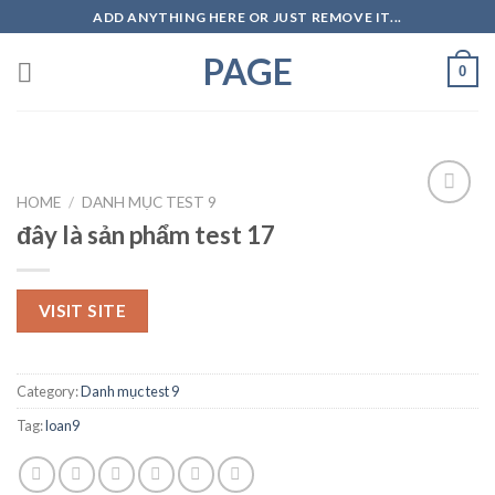
Skip
ADD ANYTHING HERE OR JUST REMOVE IT...
to
PAGE
content
0
HOME
/
DANH MỤC TEST 9
Add to
đây là sản phẩm test 17
wishlist
VISIT SITE
Category:
Danh mục test 9
Tag:
loan9