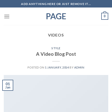
Skip
ADD ANYTHING HERE OR JUST REMOVE IT...
to
PAGE
content
0
VIDEOS
STYLE
A Video Blog Post
POSTED ON
1 JANUARY, 2014
BY
ADMIN
01
Jan