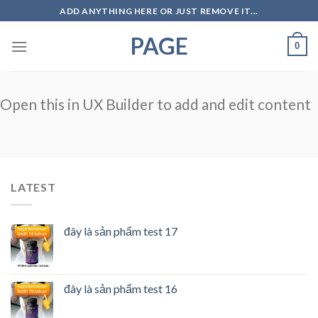
Skip
ADD ANYTHING HERE OR JUST REMOVE IT...
to
PAGE
content
0
Open this in UX Builder to add and edit content
LATEST
đây là sản phẩm test 17
đây là sản phẩm test 16