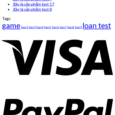
đây là sản phẩm test 17
đây là sản phẩm test 8
Tags
game
loan test
loan2
loan3
loan4
loan5
loan6
loan7
loan8
loan9