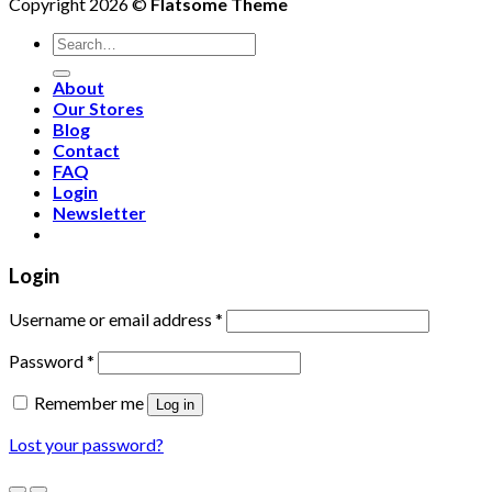
Copyright 2026 ©
Flatsome Theme
Search
for:
About
Our Stores
Blog
Contact
FAQ
Login
Newsletter
Login
Username or email address
*
Password
*
Remember me
Log in
Lost your password?