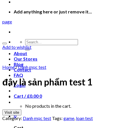
Add anything here or just remove it...
page
Search
for:
Add to wishlist
About
Our Stores
Blog
Home
/
Danh mục test
Contact
FAQ
đây là sản phẩm test 1
Login
Cart /
£
0.00
0
No products in the cart.
Visit site
0
Category:
Danh mục test
Tags:
game
,
loan test
Cart