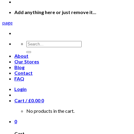
Add anything here or just remove it...
page
Search
for:
About
Our Stores
Blog
Contact
FAQ
Login
Cart /
£
0.00
0
No products in the cart.
0
Cart