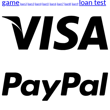
game
loan test
loan2
loan3
loan4
loan5
loan6
loan7
loan8
loan9