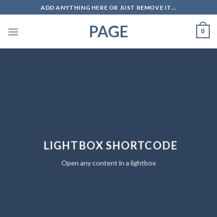
Skip
ADD ANYTHING HERE OR JUST REMOVE IT...
to
PAGE
content
0
LIGHTBOX SHORTCODE
Open any content in a lightbox