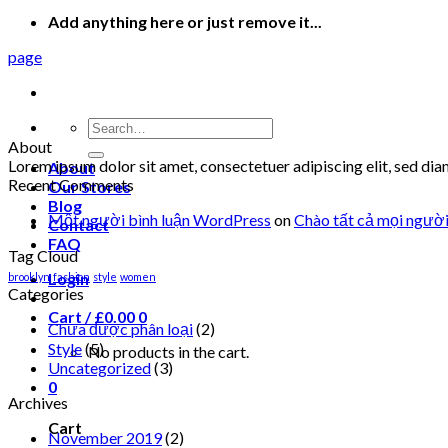
Add anything here or just remove it...
page
Search
for:
About
Lorem ipsum dolor sit amet, consectetuer adipiscing elit, sed d
About
Recent Comments
Our Stores
Blog
Một người bình luận WordPress
on
Chào tất cả mọi người
Contact
FAQ
Tag Cloud
Login
brooklyn
fashion
style
women
Categories
Cart /
£
0.00
0
Chưa được phân loại
(2)
Style
(5)
No products in the cart.
Uncategorized
(3)
0
Archives
Cart
November 2019
(2)