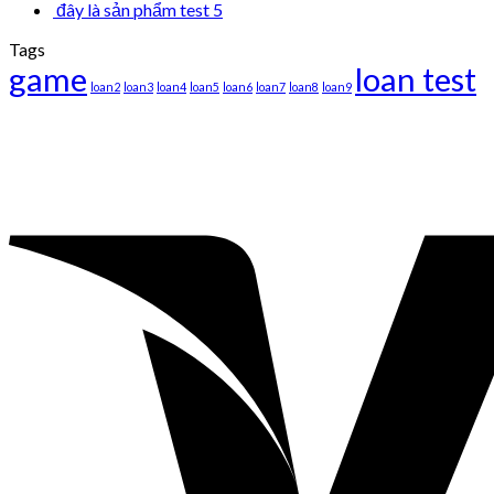
đây là sản phẩm test 5
Tags
game
loan test
loan2
loan3
loan4
loan5
loan6
loan7
loan8
loan9