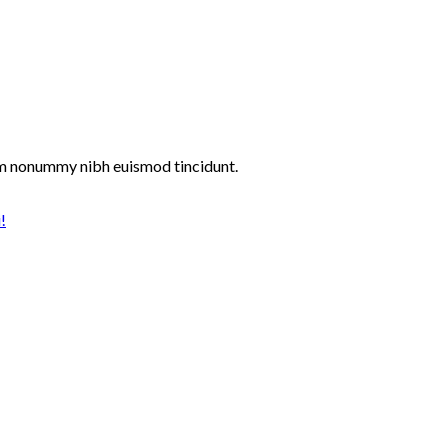
iam nonummy nibh euismod tincidunt.
!