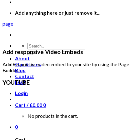
Add anything here or just remove it...
page
Search
for:
Add responsive Video Embeds
About
Add Responsive video embed to your site by using the Page
Our Stores
Builder.
Blog
Contact
YOUTUBE
FAQ
Login
Cart /
£
0.00
0
No products in the cart.
0
Cart