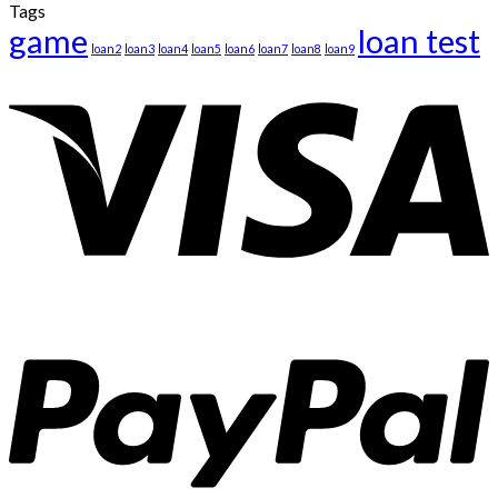
Tags
game
loan test
loan2
loan3
loan4
loan5
loan6
loan7
loan8
loan9