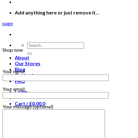
Add anything here or just remove it...
page
Search
Shop now
for:
About
Our Stores
Blog
Your name
Contact
FAQ
Your email
Login
Cart /
£
0.00
0
Your message (optional)
No products in the cart.
0
Cart