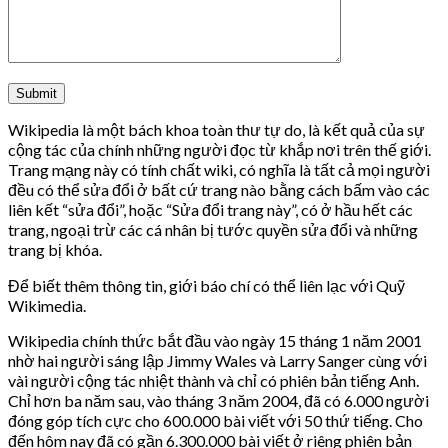
No products in the cart.
Wikipedia là một bách khoa toàn thư tự do, là kết quả của sự
cộng tác của chính những người đọc từ khắp nơi trên thế giới.
Trang mạng này có tính chất wiki, có nghĩa là tất cả mọi người
đều có thể sửa đổi ở bất cứ trang nào bằng cách bấm vào các
liên kết “sửa đổi”, hoặc “Sửa đổi trang này”, có ở hầu hết các
trang, ngoại trừ các cá nhân bị tước quyền sửa đổi và những
trang bị khóa.
Để biết thêm thông tin, giới báo chí có thể liên lạc với Quỹ
Wikimedia.
Wikipedia chính thức bắt đầu vào ngày 15 tháng 1 năm 2001
nhờ hai người sáng lập Jimmy Wales và Larry Sanger cùng với
vài người cộng tác nhiệt thành và chỉ có phiên bản tiếng Anh.
Chỉ hơn ba năm sau, vào tháng 3 năm 2004, đã có 6.000 người
đóng góp tích cực cho 600.000 bài viết với 50 thứ tiếng. Cho
đến hôm nay đã có gần 6.300.000 bài viết ở riêng phiên bản