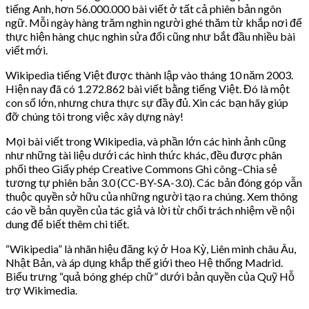
tiếng Anh, hơn 56.000.000 bài viết ở tất cả phiên bản ngôn
ngữ. Mỗi ngày hàng trăm nghìn người ghé thăm từ khắp nơi để
thực hiện hàng chục nghìn sửa đổi cũng như bắt đầu nhiều bài
viết mới.
Wikipedia tiếng Việt được thành lập vào tháng 10 năm 2003.
Hiện nay đã có 1.272.862 bài viết bằng tiếng Việt. Đó là một
con số lớn, nhưng chưa thực sự đầy đủ. Xin các bạn hãy giúp
đỡ chúng tôi trong việc xây dựng này!
Mọi bài viết trong Wikipedia, và phần lớn các hình ảnh cũng
như những tài liệu dưới các hình thức khác, đều được phân
phối theo Giấy phép Creative Commons Ghi công–Chia sẻ
tương tự phiên bản 3.0 (CC-BY-SA-3.0). Các bản đóng góp vẫn
thuộc quyền sở hữu của những người tạo ra chúng. Xem thông
cáo về bản quyền của tác giả và lời từ chối trách nhiệm về nội
dung để biết thêm chi tiết.
“Wikipedia” là nhãn hiệu đăng ký ở Hoa Kỳ, Liên minh châu Âu,
Nhật Bản, và áp dụng khắp thế giới theo Hệ thống Madrid.
Biểu trưng “quả bóng ghép chữ” dưới bản quyền của Quỹ Hỗ
trợ Wikimedia.