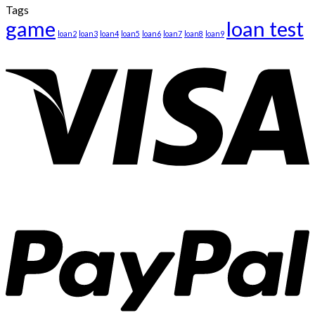
Tags
game
loan test
loan2
loan3
loan4
loan5
loan6
loan7
loan8
loan9