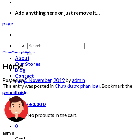
Add anything here or just remove it...
page
Search
for:
Chưa được phân loại
About
Our Stores
Home
Blog
Contact
Posted on
5 November, 2019
by
admin
FAQ
This entry was posted in
Chưa được phân loại
. Bookmark the
permalink
.
Login
Cart /
£
0.00
0
No products in the cart.
0
admin
Cart