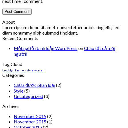
next time I comment.
About
Lorem ipsum dolor sit amet, consectetuer adipiscing elit, sed
diam nonummy nibh euismod tincidunt.
Recent Comments
Một người bình luận WordPress
on
Chào tất cả mọi
người!
Tag Cloud
brooklyn
fashion
style
women
Categories
Chưa được phân loại
(2)
Style
(5)
Uncategorized
(3)
Archives
November 2019
(2)
November 2015
(1)
October 2015
(2)