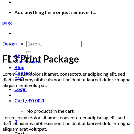
Add anything here or just remove it...
page
Search
Design
for:
FL3 Print Package
About
Our Stores
Blog
Contact
Lorem ipsum dolor sit amet, consectetuer adipiscing elit, sed
FAQ
diam nonummy nibh euismod tincidunt ut laoreet dolore magna
aliquam erat volutpat.
Login
Cart /
£
0.00
0
No products in the cart.
Lorem ipsum dolor sit amet, consectetuer adipiscing elit, sed
0
diam nonummy nibh euismod tincidunt ut laoreet dolore magna
aliquam erat volutpat.
Cart