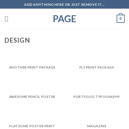
Skip
ADD ANYTHING HERE OR JUST REMOVE IT...
to
PAGE
content
0
DESIGN
ANOTHER PRINT PACKAGE
FL3 PRINT PACKAGE
AWESOME PENCIL POSTER
PORTFOLIO TYPOGRAPHY
FLATSOME POSTER PRINT
MAGAZINE