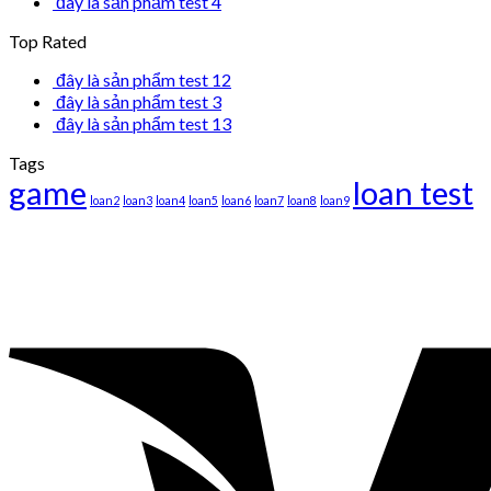
đây là sản phẩm test 4
Top Rated
đây là sản phẩm test 12
đây là sản phẩm test 3
đây là sản phẩm test 13
Tags
game
loan test
loan2
loan3
loan4
loan5
loan6
loan7
loan8
loan9