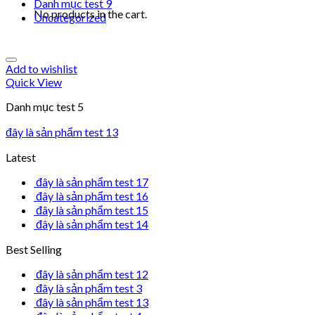
Danh mục test 9
No products in the cart.
Uncategorized
Add to wishlist
Quick View
Danh mục test 5
đây là sản phẩm test 13
Latest
đây là sản phẩm test 17
đây là sản phẩm test 16
đây là sản phẩm test 15
đây là sản phẩm test 14
Best Selling
đây là sản phẩm test 12
đây là sản phẩm test 3
đây là sản phẩm test 13