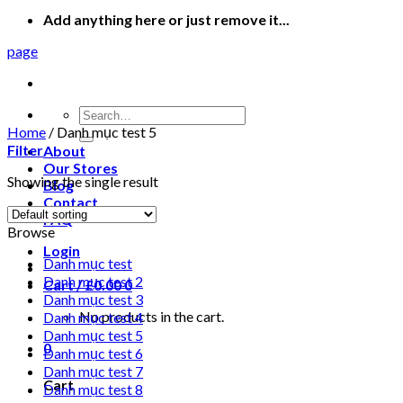
Add anything here or just remove it...
page
Search
for:
Home
/
Danh mục test 5
Filter
About
Our Stores
Showing the single result
Blog
Contact
FAQ
Browse
Login
Danh mục test
Danh mục test 2
Cart /
£
0.00
0
Danh mục test 3
No products in the cart.
Danh mục test 4
Danh mục test 5
0
Danh mục test 6
Danh mục test 7
Cart
Danh mục test 8