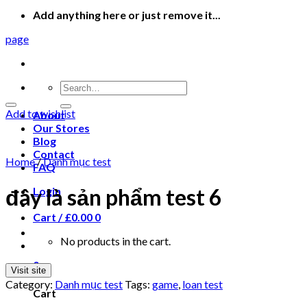
Add anything here or just remove it...
page
Search
for:
Add to wishlist
About
Our Stores
Blog
Contact
Home
/
Danh mục test
FAQ
đây là sản phẩm test 6
Login
Cart /
£
0.00
0
No products in the cart.
0
Visit site
Category:
Danh mục test
Tags:
game
,
loan test
Cart