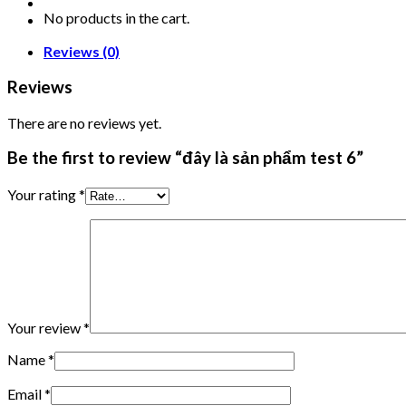
No products in the cart.
Reviews (0)
Reviews
There are no reviews yet.
Be the first to review “đây là sản phẩm test 6”
Your rating
*
Your review
*
Name
*
Email
*