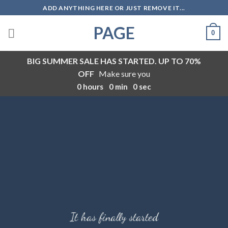
Skip
ADD ANYTHING HERE OR JUST REMOVE IT...
to
PAGE
content
0
BIG SUMMER SALE HAS STARTED. UP TO 70%
OFF
Make sure you
0
hours
0
min
0
sec
It has finally started