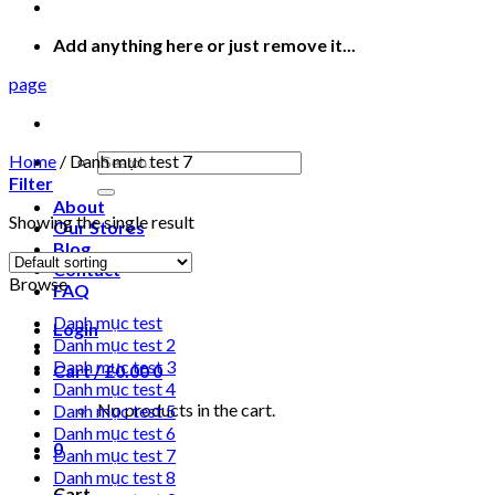
Add anything here or just remove it...
page
Search
Home
/
Danh mục test 7
for:
Filter
About
Showing the single result
Our Stores
Blog
Contact
Browse
FAQ
Danh mục test
Login
Danh mục test 2
Danh mục test 3
Cart /
£
0.00
0
Danh mục test 4
No products in the cart.
Danh mục test 5
Danh mục test 6
0
Danh mục test 7
Danh mục test 8
Cart