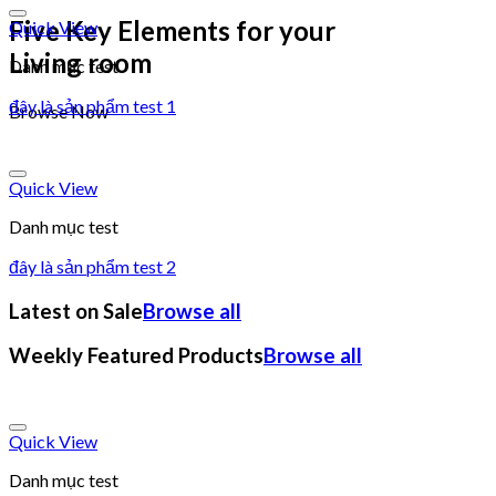
Add to wishlist
Five Key Elements for your
Quick View
Living room
Danh mục test
đây là sản phẩm test 1
Browse Now
Add to wishlist
Quick View
Danh mục test
đây là sản phẩm test 2
Latest on Sale
Browse all
Weekly Featured Products
Browse all
Add to wishlist
Quick View
Danh mục test