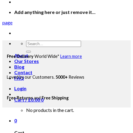
Add anything here or just remove it...
page
Search
for:
About
Free Delivery
World Wide*
Learn more
Our Stores
Blog
Contact
Loved by our Customers.
5000+
Reviews
FAQ
Login
Free Returns
and
Free Shipping
Cart /
£
0.00
0
No products in the cart.
0
Cart