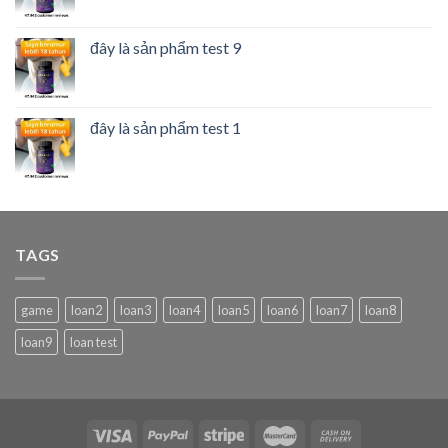
đây là sản phẩm test 9
đây là sản phẩm test 1
TAGS
game
loan2
loan3
loan4
loan5
loan6
loan7
loan8
loan9
loan test