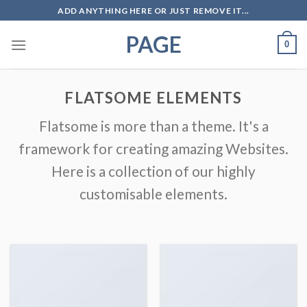
Skip
ADD ANYTHING HERE OR JUST REMOVE IT...
to
PAGE
content
0
FLATSOME ELEMENTS
Flatsome is more than a theme. It's a
framework for creating amazing Websites.
Here is a collection of our highly
customisable elements.